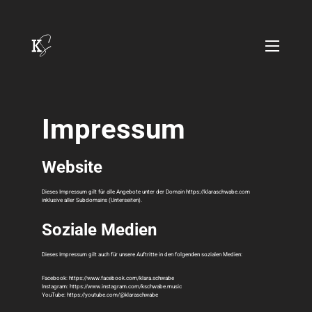
Impressum
Website
Dieses Impressum gilt für alle Angebote unter der Domain https://klaraschwabe.com
inklusive aller Subdomains (Unterseiten).
Soziale Medien
Dieses Impressum gilt auch für unsere Auftritte in den folgenden sozialen Medien:
Facebook: https://www.facebook.com/klara.schwabe
Instagram: https://www.instagram.com/kschwabe.music
YouTube: https://youtube.com/@klaraschwabe