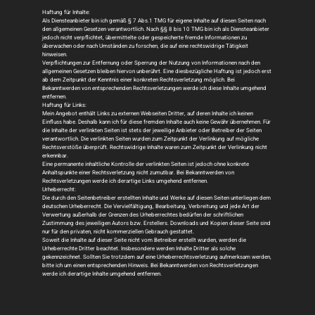
Haftung für Inhalte:
Als Diensteanbieter bin ich gemäß § 7 Abs.1 TMG für eigene Inhalte auf diesen Seiten nach
den allgemeinen Gesetzen verantwortlich. Nach §§ 8 bis 10 TMG bin ich als Diensteanbieter
jedoch nicht verpflichtet, übermittelte oder gespeicherte fremde Informationen zu
überwachen oder nach Umständen zu forschen, die auf eine rechtswidrige Tätigkeit
hinweisen.
Verpflichtungen zur Entfernung oder Sperrung der Nutzung von Informationen nach den
allgemeinen Gesetzen bleiben hiervon unberührt. Eine diesbezügliche Haftung ist jedoch erst
ab dem Zeitpunkt der Kenntnis einer konkreten Rechtsverletzung möglich. Bei
Bekanntwerden von entsprechenden Rechtsverletzungen werde ich diese Inhalte umgehend
entfernen.
Haftung für Links:
Mein Angebot enthält Links zu externen Webseiten Dritter, auf deren Inhalte ich keinen
Einfluss habe. Deshalb kann ich für diese fremden Inhalte auch keine Gewähr übernehmen. Für
die Inhalte der verlinkten Seiten ist stets der jeweilige Anbieter oder Betreiber der Seiten
verantwortlich. Die verlinkten Seiten wurden zum Zeitpunkt der Verlinkung auf mögliche
Rechtsverstöße überprüft. Rechtswidrige Inhalte waren zum Zeitpunkt der Verlinkung nicht
erkennbar.
Eine permanente inhaltliche Kontrolle der verlinkten Seiten ist jedoch ohne konkrete
Anhaltspunkte einer Rechtsverletzung nicht zumutbar. Bei Bekanntwerden von
Rechtsverletzungen werde ich derartige Links umgehend entfernen.
Urheberrecht:
Die durch den Seitenbetreiber erstellten Inhalte und Werke auf diesen Seiten unterliegen dem
deutschen Urheberrecht. Die Vervielfältigung, Bearbeitung, Verbreitung und jede Art der
Verwertung außerhalb der Grenzen des Urheberrechtes bedürfen der schriftlichen
Zustimmung des jeweiligen Autors bzw. Erstellers. Downloads und Kopien dieser Seite sind
nur für den privaten, nicht kommerziellen Gebrauch gestattet.
Soweit die Inhalte auf dieser Seite nicht vom Betreiber erstellt wurden, werden die
Urheberrechte Dritter beachtet. Insbesondere werden Inhalte Dritter als solche
gekennzeichnet. Sollten Sie trotzdem auf eine Urheberrechtsverletzung aufmerksam werden,
bitte ich um einen entsprechenden Hinweis. Bei Bekanntwerden von Rechtsverletzungen
werde ich derartige Inhalte umgehend entfernen.