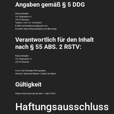
Angaben gemäß § 5 DDG
Klara Schwabe
Vor Stephanitor 8
28195 Bremen
Telefon: +49 151 41835662
E-Mail: kschwabemusic@gmail.com
Kontakt: https://klaraschwabe.com/#booking
Verantwortlich für den Inhalt
nach § 55 ABS. 2 RSTV:
Klara Schwabe
Vor Stephanitor 8
28195 Bremen
Fotos:
Kai Schwabe Photography
Artwork: Sebastian Becker /
Daniel van Wezel
Gültigkeit
Dieses Impressum gilt ab dem 1. April 2026.
Haftungsausschluss